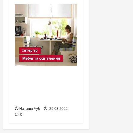
Інтер'єр
Меблі та освітлення
Кухонний стіл
взагалі є
центральним
місцем на кухні
Наталія Чуб
25.03.2022
0