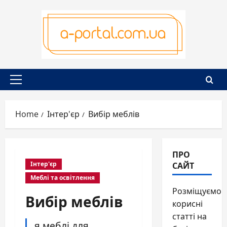
Skip
to
content
Primary
Menu
Home
Інтер'єр
Вибір меблів
ПРО
САЙТ
Інтер'єр
Меблі та освітлення
Розміщуємо
Вибір меблів
корисні
статті на
я меблі для