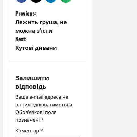
P
Previous:
Лежить груша, не
o
можна з’їсти
s
Next:
Кутові дивани
t
n
a
Залишити
відповідь
v
Ваша e-mail адреса не
i
оприлюднюватиметься.
Обов’язкові поля
g
позначені
*
a
Коментар
*