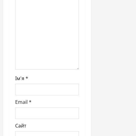
t
i
o
n
Ім'я
*
Email
*
Сайт