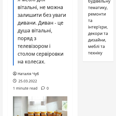
будівельну
вітальні, не можна
тематику,
ремонти
залишити без уваги
та
дивани. Диван - це
інтер’єри,
душа вітальні,
декори та
поряд з
дизайни,
телевізором і
меблі та
техніку
столом сервіровки
на колесах.
Наталія Чуб
25.03.2022
1 minute read
0