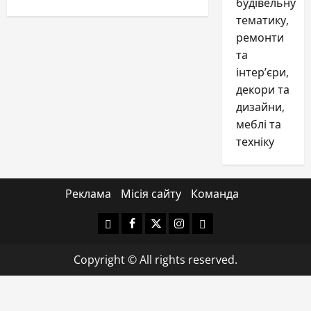
будівельну
тематику,
ремонти
та
інтер’єри,
декори та
дизайни,
меблі та
техніку
Реклама
Місія сайту
Команда
Yelp
Facebook
Twitter
Instagram
Email
Copyright © All rights reserved.