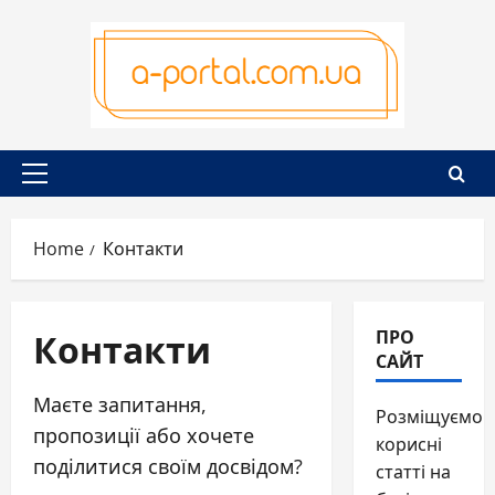
Skip
to
content
Primary
Menu
Home
Контакти
Контакти
ПРО
САЙТ
Маєте запитання,
Розміщуємо
пропозиції або хочете
корисні
поділитися своїм досвідом?
статті на