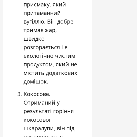
присмаку, який
притаманний
вугіллю. Він добре
тримає жар,
швидко
розгорається і є
екологічно чистим
продуктом, який не
містить додаткових
домішок.
Кокосове.
Отриманий у
результаті горіння
кокосової
шкаралупи, він під
час горіння не