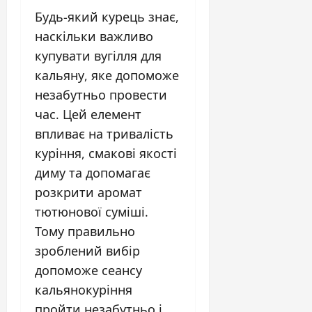
Будь-який курець знає,
наскільки важливо
купувати вугілля для
кальяну, яке допоможе
незабутньо провести
час. Цей елемент
впливає на тривалість
куріння, смакові якості
диму та допомагає
розкрити аромат
тютюнової суміші.
Тому правильно
зроблений вибір
допоможе сеансу
кальянокуріння
пройти незабутньо і