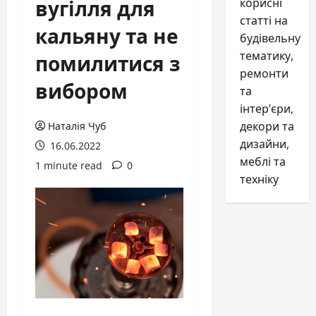
вугілля для
корисні
статті на
кальяну та не
будівельну
помилитися з
тематику,
ремонти
вибором
та
інтер’єри,
декори та
Наталія Чуб
дизайни,
16.06.2022
меблі та
1 minute read
0
техніку