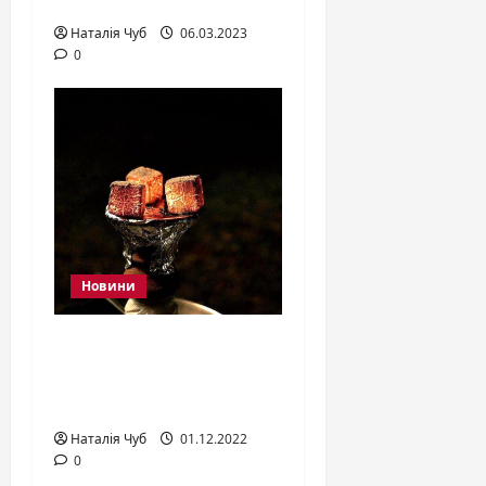
кальян?
Наталія Чуб
06.03.2023
0
Новини
Як вибрати вугілля
для кальяну без
кіптяви?
Наталія Чуб
01.12.2022
0