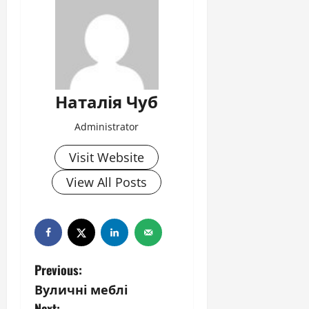
Наталія Чуб
Administrator
Visit Website
View All Posts
P
Previous:
Вуличні меблі
o
Next: