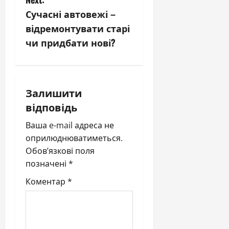
s
Сучасні автовежі –
відремонтувати старі
t
чи придбати нові?
n
a
Залишити
v
відповідь
i
Ваша e-mail адреса не
оприлюднюватиметься.
g
Обов’язкові поля
a
позначені
*
Коментар
*
t
i