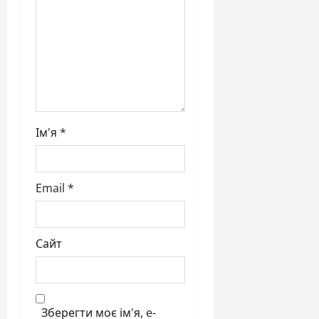
o
n
Ім'я
*
Email
*
Сайт
Зберегти моє ім'я, e-