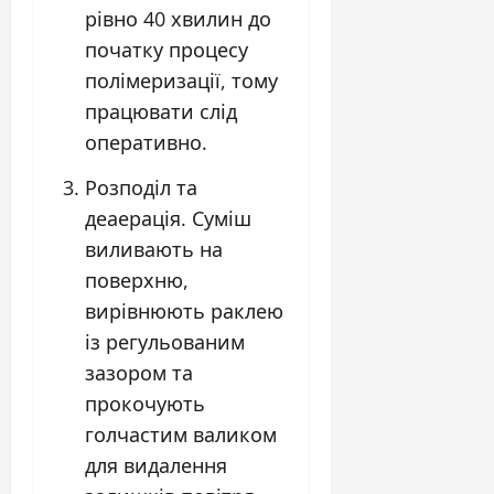
рівно 40 хвилин до
початку процесу
полімеризації, тому
працювати слід
оперативно.
Розподіл та
деаерація. Суміш
виливають на
поверхню,
вирівнюють раклею
із регульованим
зазором та
прокочують
голчастим валиком
для видалення