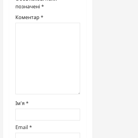
t
позначені
*
i
Коментар
*
o
n
Ім'я
*
Email
*