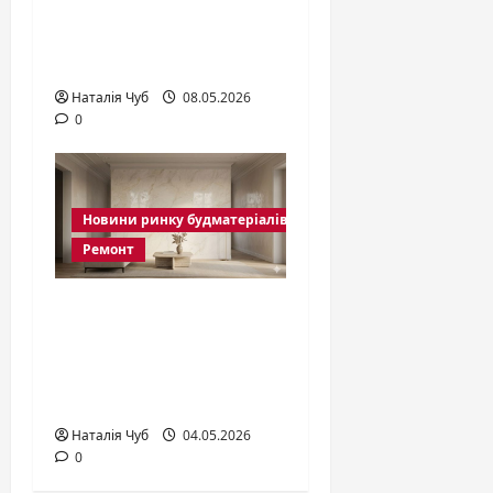
особливості та
правила монтажу
2026
Наталія Чуб
08.05.2026
0
Новини ринку будматеріалів
Ремонт
Венеціанська
штукатурка: види,
кольори та техніка
нанесення
Наталія Чуб
04.05.2026
0