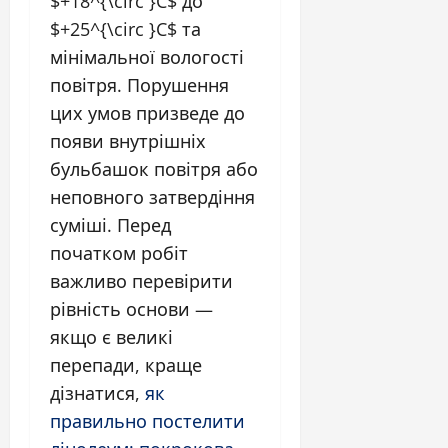
$+18^{\circ }C$ до
$+25^{\circ }C$ та
мінімальної вологості
повітря. Порушення
цих умов призведе до
появи внутрішніх
бульбашок повітря або
неповного затвердіння
суміші. Перед
початком робіт
важливо перевірити
рівність основи —
якщо є великі
перепади, краще
дізнатися,
як
правильно постелити