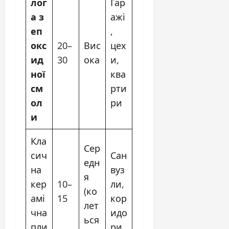
лог
Гар
а з
ажі
еп
,
окс
20–
Вис
цех
ид
30
ока
и,
ної
ква
см
рти
ол
ри
и
Кла
Сер
сич
Сан
едн
на
вуз
я
кер
10–
ли,
(ко
амі
15
кор
лет
чна
идо
ься
пли
ри