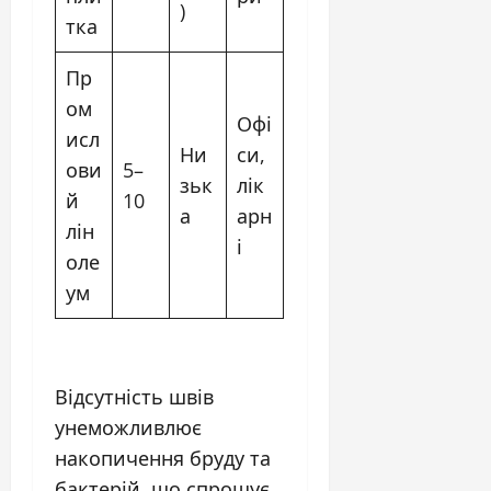
)
тка
Пр
ом
Офі
исл
Ни
си,
ови
5–
зьк
лік
й
10
а
арн
лін
і
оле
ум
Відсутність швів
унеможливлює
накопичення бруду та
бактерій, що спрощує