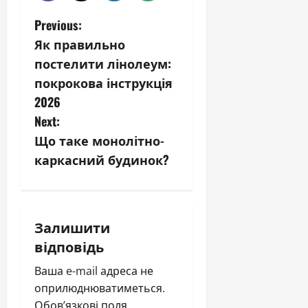
P
Previous:
Як правильно
o
постелити лінолеум:
s
покрокова інструкція
2026
t
Next:
n
Що таке монолітно-
каркасний будинок?
a
v
i
Залишити
відповідь
g
Ваша e-mail адреса не
a
оприлюднюватиметься.
Обов’язкові поля