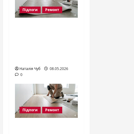
Підлоги
Ремонт
Як правильно
постелити
лінолеум:
покрокова
інструкція 2026
Наталія Чуб
08.05.2026
0
Підлоги
Ремонт
Кварц Вініл: