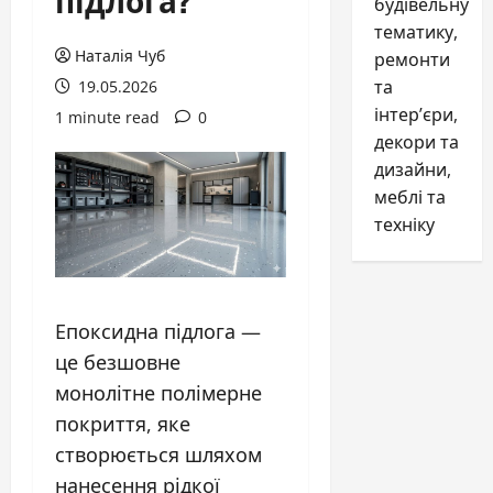
будівельну
тематику,
Наталія Чуб
ремонти
та
19.05.2026
інтер’єри,
1 minute read
0
декори та
дизайни,
меблі та
техніку
Епоксидна підлога —
це безшовне
монолітне полімерне
покриття, яке
створюється шляхом
нанесення рідкої