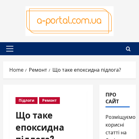
Skip
to
content
Primary
Menu
Home
Ремонт
Що таке епоксидна підлога?
ПРО
САЙТ
Підлоги
Ремонт
Що таке
Розміщуємо
епоксидна
корисні
статті на
підлога?