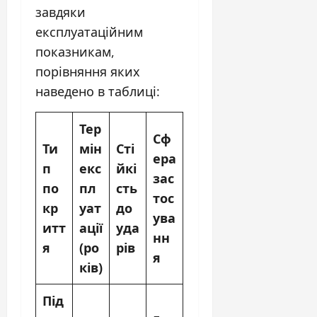
завдяки
експлуатаційним
показникам,
порівняння яких
наведено в таблиці:
Тер
Сф
Ти
мін
Сті
ера
п
екс
йкі
зас
по
пл
сть
тос
кр
уат
до
ува
итт
ації
уда
нн
я
(ро
рів
я
ків)
Під