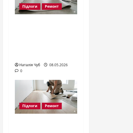
Підлоги
Ремонт
Як правильно
постелити
лінолеум:
покрокова
інструкція 2026
Наталія Чуб
08.05.2026
0
Підлоги
Ремонт
Кварц Вініл:
особливості та