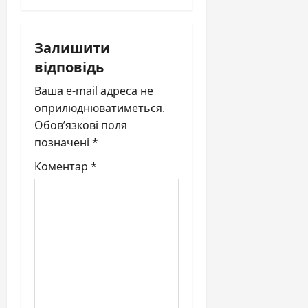
g
a
Залишити
відповідь
t
Ваша e-mail адреса не
i
оприлюднюватиметься.
Обов’язкові поля
o
позначені
*
n
Коментар
*