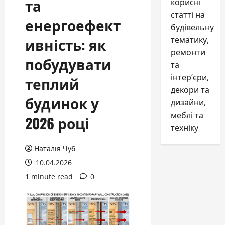
та
корисні
статті на
енергоефект
будівельну
ивність: як
тематику,
ремонти
побудувати
та
інтер’єри,
теплий
декори та
будинок у
дизайни,
меблі та
2026 році
техніку
Наталія Чуб
10.04.2026
1 minute read
0