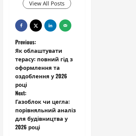
View All Posts
P
Previous:
Як облаштувати
o
терасу: повний гід з
s
оформлення та
оздоблення у 2026
t
році
n
Next:
Газоблок чи цегла:
a
порівняльний аналіз
v
для будівництва у
2026 році
i