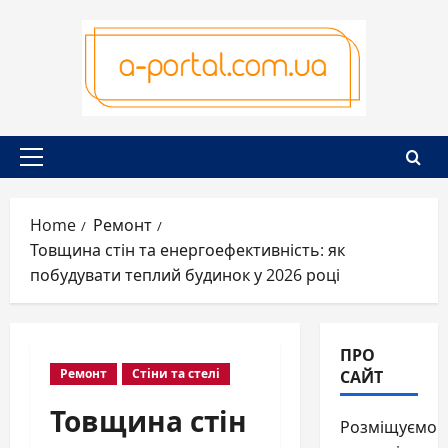
Skip
to
content
Primary
Menu
Home
Ремонт
Товщина стін та енергоефективність: як
побудувати теплий будинок у 2026 році
ПРО
САЙТ
Ремонт
Стіни та стелі
Товщина стін
Розміщуємо