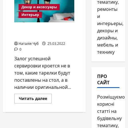
тематику,
Декор и аксессуары
ремонты
Интерьер
и
интерьеры,
Украшаем дом без
декоры и
затрат: 8 идей
дизайны,
Наталія Чуб
25.03.2022
мебель и
0
технику
Залог успешной
сервировки кроется не в
том, какие тарелки будут
ПРО
поставлены на стол, а в
САЙТ
наличии оригинальной...
Розміщуємо
Прочитать
Читать далее
больше
корисні
о
Украшаем
статті на
дом
будівельну
без
затрат:
тематику,
8