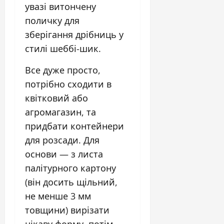
увазі витончену
поличку для
зберігання дрібниць у
стилі шеббі-шик.
Все дуже просто,
потрібно сходити в
квітковий або
агромагазин, та
придбати контейнери
для розсади. Для
основи — з листа
палітурного картону
(він досить щільний,
не менше 3 мм
товщини) вирізати
цікаву форму, потім