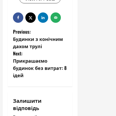
P
Previous:
Будинки з конічним
o
дахом трулі
s
Next:
Прикрашаємо
t
будинок без витрат: 8
n
ідей
a
v
Залишити
i
відповідь