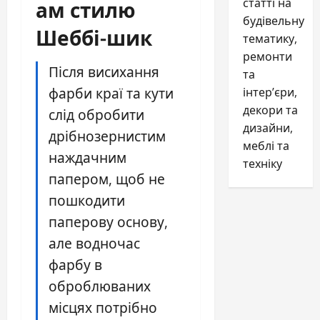
ам стилю
статті на
будівельну
Шеббі-шик
тематику,
ремонти
Після висихання
та
фарби краї та кути
інтер’єри,
декори та
слід обробити
дизайни,
дрібнозернистим
меблі та
наждачним
техніку
папером, щоб не
пошкодити
паперову основу,
але водночас
фарбу в
оброблюваних
місцях потрібно