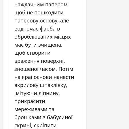
наждачним папером,
щоб не пошкодити
паперову основу, але
водночас фарба в
оброблюваних місцях
має бути зчищена,
щоб створити
враження поверхні,
зношеної часом. Потім
на краї основи нанести
акрилову шпаклівку,
імітуючи ліпнину,
прикрасити
мереживами та
брошками з бабусиної
скрині, скріпити