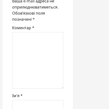
g
Ваша e-mail адреса не
оприлюднюватиметься.
a
Обов’язкові поля
позначені
*
t
Коментар
*
i
o
n
Ім'я
*