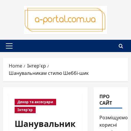
Skip
to
content
Primary
Menu
Home
Інтер'єр
Шанувальникам стилю Шеббі-шик
ПРО
САЙТ
Декор та аксесуари
Інтер'єр
Розміщуємо
Шанувальник
корисні