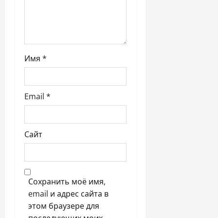
и
с
я
Имя
*
м
Email
*
Сайт
Сохранить моё имя,
email и адрес сайта в
этом браузере для
последующих моих