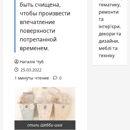
быть счищена,
тематику,
ремонти
чтобы произвести
та
впечатление
інтер’єри,
поверхности
декори та
потрепанной
дизайни,
временем.
меблі та
техніку
Наталія Чуб
25.03.2022
1 минуты чтение
0
стиль Шебби-шик