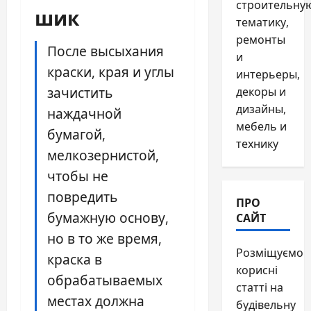
строительну
шик
тематику,
ремонты
После высыхания
и
краски, края и углы
интерьеры,
зачистить
декоры и
дизайны,
наждачной
мебель и
бумагой,
технику
мелкозернистой,
чтобы не
повредить
ПРО
бумажную основу,
САЙТ
но в то же время,
Розміщуємо
краска в
корисні
обрабатываемых
статті на
местах должна
будівельну