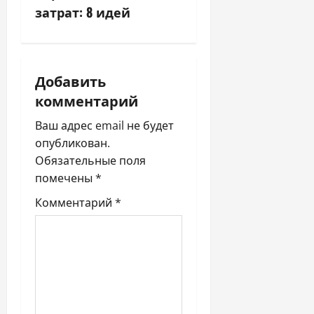
и
затрат: 8 идей
г
а
Добавить
ц
комментарий
и
Ваш адрес email не будет
опубликован.
я
Обязательные поля
п
помечены
*
Комментарий
*
о
з
а
п