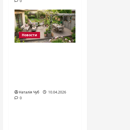
0
Новости
Как обустроить
террасу: полный
гид по
оформлению и
отделке в 2026 году
Наталія Чуб
10.04.2026
0
Новости
Цена, качество,
наслаждение: как