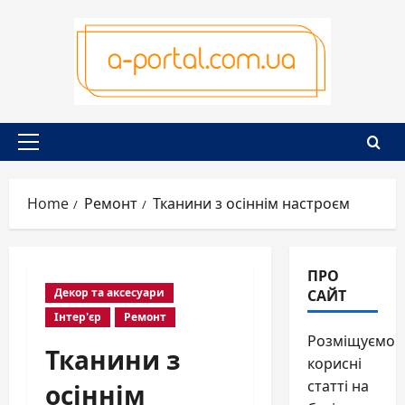
Skip
to
content
Primary
Menu
Home
Ремонт
Тканини з осіннім настроєм
ПРО
САЙТ
Декор та аксесуари
Інтер'єр
Ремонт
Розміщуємо
Тканини з
корисні
осіннім
статті на