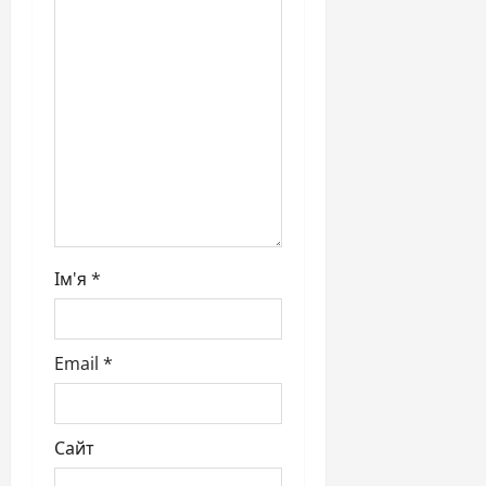
i
o
n
Ім'я
*
Email
*
Сайт