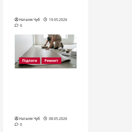
Що таке епоксидна
підлога?
Наталія Чуб
19.05.2026
0
Підлоги
Ремонт
Як правильно
постелити
лінолеум:
покрокова
інструкція 2026
Наталія Чуб
08.05.2026
0