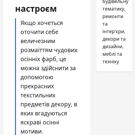
будівельну
настроєм
тематику,
ремонти
Якщо хочеться
та
оточити себе
інтер’єри,
декори та
величезним
дизайни,
розмаїттям чудових
меблі та
осінніх фарб, це
техніку
можна здійснити за
допомогою
прекрасних
текстильних
предметів декору, в
яких вгадуються
яскраві осінні
мотиви.