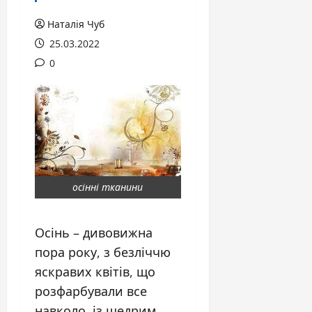
Наталія Чуб
25.03.2022
0
осінні тканини
Осінь – дивовижна
пора року, з безліччю
яскравих квітів, що
розфарбували все
навколо, із щедрим