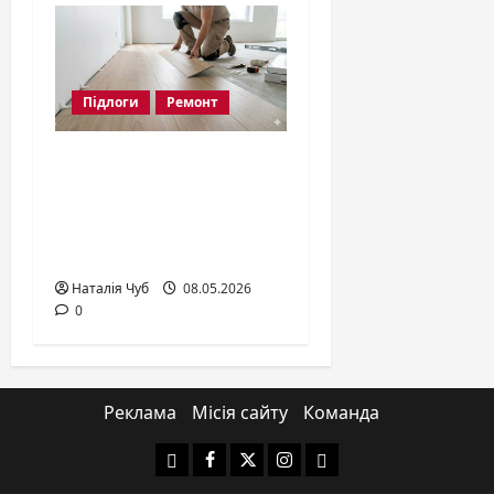
Підлоги
Ремонт
Кварц Вініл:
особливості та
правила монтажу
2026
Наталія Чуб
08.05.2026
0
Реклама
Місія сайту
Команда
Yelp
Facebook
Twitter
Instagram
Email