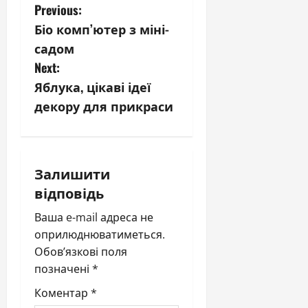
P
Previous:
Біо комп’ютер з міні-
o
садом
s
Next:
Яблука, цікаві ідеї
t
декору для прикраси
n
a
Залишити
v
відповідь
i
Ваша e-mail адреса не
оприлюднюватиметься.
g
Обов’язкові поля
a
позначені
*
Коментар
*
t