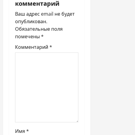
ц
комментарий
и
Ваш адрес email не будет
опубликован.
я
Обязательные поля
п
помечены
*
Комментарий
*
о
з
а
п
и
с
я
Имя
*