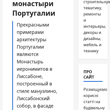
монастыри
строительну
тематику,
Португалии
ремонты
и
Прекрасными
интерьеры,
примерами
декоры и
дизайны,
архитектуры
мебель и
Португалии
технику
являются
Монастырь
иеронимитов в
ПРО
Лиссабоне,
САЙТ
построенный в
Розміщуємо
стиле мануэлино,
корисні
Лиссабонский
статті на
собор, в фасаде
будівельну