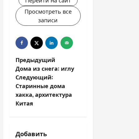
Перейти на сайт
Просмотреть все
записи
Н
Предыдущий
Дома из снега: иглу
а
Следующий:
в
Старинные дома
хакка, архитектура
и
Китая
г
а
Добавить