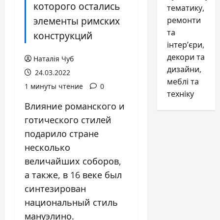
которого остались
тематику,
элементы римских
ремонти
та
конструкций
інтер’єри,
декори та
Наталія Чуб
дизайни,
24.03.2022
меблі та
1 минуты чтение
0
техніку
Влияние романского и
готического стилей
подарило стране
несколько
величайших соборов,
а также, в 16 веке был
синтезирован
национальный стиль
мануэлино.