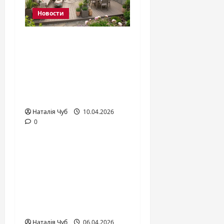
Новости
Как обустроить
террасу: полный
гид по
оформлению и
отделке в 2026 году
Наталія Чуб
10.04.2026
0
Новости
Цена, качество,
наслаждение: как
правильно
выбрать и купить
уголь для кальяна
Наталія Чуб
06.04.2026