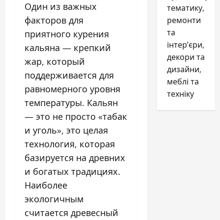
Один из важных
тематику,
факторов для
ремонти
та
приятного курения
інтер’єри,
кальяна — крепкий
декори та
жар, который
дизайни,
поддерживается для
меблі та
равномерного уровня
техніку
температуры. Кальян
— это не просто «табак
и уголь», это целая
технология, которая
базируется на древних
и богатых традициях.
Наиболее
экологичным
считается древесный