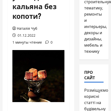
строительну
кальяна без
тематику,
копоти?
ремонты
и
интерьеры,
Наталія Чуб
декоры и
01.12.2022
дизайны,
1 минуты чтение
0
мебель и
технику
ПРО
САЙТ
Розміщуємо
корисні
статті на
будівельну