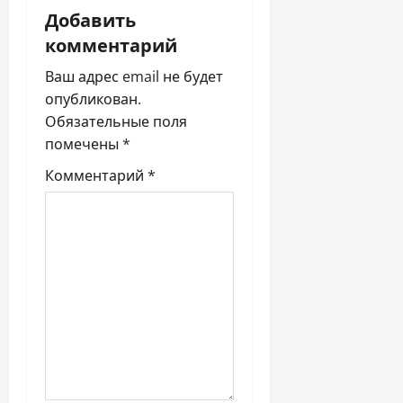
Добавить
я
комментарий
п
Ваш адрес email не будет
опубликован.
о
Обязательные поля
з
помечены
*
Комментарий
*
а
п
и
с
я
м