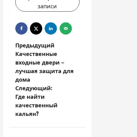
записи
Н
Предыдущий
Качественные
а
входные двери –
в
лучшая защита для
дома
и
Следующий:
г
Где найти
качественный
а
кальян?
ц
и